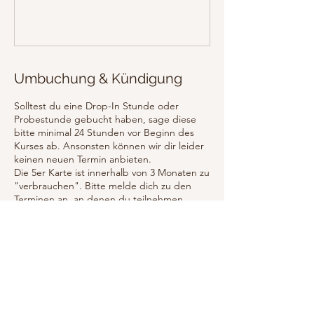
Umbuchung & Kündigung
Solltest du eine Drop-In Stunde oder
Probestunde gebucht haben, sage diese
bitte minimal 24 Stunden vor Beginn des
Kurses ab. Ansonsten können wir dir leider
keinen neuen Termin anbieten.
Die 5er Karte ist innerhalb von 3 Monaten zu
"verbrauchen". Bitte melde dich zu den
Terminen an, an denen du teilnehmen
möchtest, damit wir wissen, dass du
kommst.
Kontaktangaben