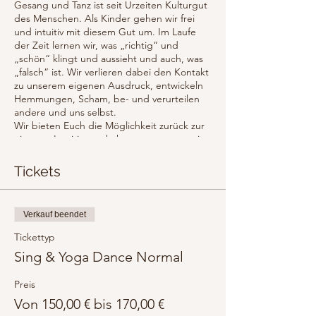
Gesang und Tanz ist seit Urzeiten Kulturgut
des Menschen. Als Kinder gehen wir frei
und intuitiv mit diesem Gut um. Im Laufe
der Zeit lernen wir, was „richtig“ und
„schön“ klingt und aussieht und auch, was
„falsch“ ist. Wir verlieren dabei den Kontakt
zu unserem eigenen Ausdruck, entwickeln
Hemmungen, Scham, be- und verurteilen
andere und uns selbst.
Wir bieten Euch die Möglichkeit zurück zur
eigenen Intuition zu kehren, zu tanzen, wie
es sich gut anfühlt, zu singen, wie es sich
gut anfühlt. Dabei geht es in erster Linie um
Tickets
den eigenen Ausdruck, ein gutes
Körpergefühl, die Freude und die Wieder-
Verbindung mit uns selbst.
Verkauf beendet
3 Dozentinnen führen mit geballter
Kompetenz, Einfühlungsvermögen und
Tickettyp
Humor durch den Tag und schaffen einen
Sing & Yoga Dance Normal
sicheren Raum, in dem wir uns selbst neu
entdecken und erfahren können.
Preis
Von 150,00 € bis 170,00 €
10.00 Uhr Ankommen