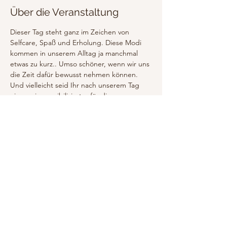
Über die Veranstaltung
Dieser Tag steht ganz im Zeichen von 
Selfcare, Spaß und Erholung. Diese Modi 
kommen in unserem Alltag ja manchmal 
etwas zu kurz.. Umso schöner, wenn wir uns 
die Zeit dafür bewusst nehmen können. 
Und vielleicht seid Ihr nach unserem Tag 
ein wenig sensibilisierter für die 
Bedürfnisse eures Körpers und Geistes und 
könnt euch auch im Alltag kleine 
Erholungsinseln schaffen. Das sorgt für 
Frische und Energie.
Diese Veranstaltung teilen