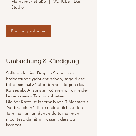
Merheimer Straße
|
VOIICES - Das
d
Studio
3
0
M
i
Buchung anfragen
n
.
Umbuchung & Kündigung
Solltest du eine Drop-In Stunde oder
Probestunde gebucht haben, sage diese
bitte minimal 24 Stunden vor Beginn des
Kurses ab. Ansonsten können wir dir leider
keinen neuen Termin anbieten.
Die 5er Karte ist innerhalb von 3 Monaten zu
"verbrauchen". Bitte melde dich zu den
Terminen an, an denen du teilnehmen
möchtest, damit wir wissen, dass du
kommst.