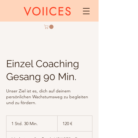
Einzel Coaching
Gesang 90 Min.
Unser Ziel ist es, dich auf deinem
persönlichen Wachstumsweg zu begleiten
und zu fördern.
120
Euro
1 Std. 30 Min.
1
120 €
S
t