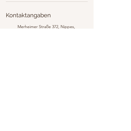
Kontaktangaben
Merheimer Straße 372, Nippes,
Germany
0177 6780991
mail@voiices.de
Am Lehnshof 13, Overath-
Immekeppel, Germany
01627347088
mail@voiices.de
Impressum
Datenschutz