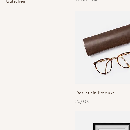
11 Produkte
Gutschein
Das ist ein Produkt
Preis
20,00 €