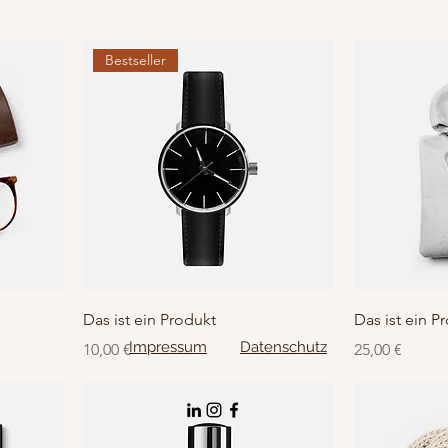
Bestseller
Das ist ein Produkt
Das ist ein P
Impressum
Datenschutz
Preis
Preis
10,00 €
25,00 €