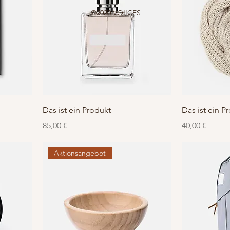
©2020 VOIICES
Das ist ein Produkt
Das ist ein P
Preis
Preis
85,00 €
40,00 €
Aktionsangebot